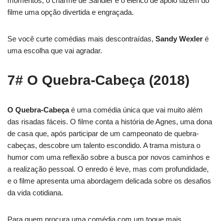
momentos, o charme de Sandler e o elenco de apoio fazem do
filme uma opção divertida e engraçada.
Se você curte comédias mais descontraídas,
Sandy Wexler
é
uma escolha que vai agradar.
7# O Quebra-Cabeça (2018)
O Quebra-Cabeça
é uma comédia única que vai muito além
das risadas fáceis. O filme conta a história de Agnes, uma dona
de casa que, após participar de um campeonato de quebra-
cabeças, descobre um talento escondido. A trama mistura o
humor com uma reflexão sobre a busca por novos caminhos e
a realização pessoal. O enredo é leve, mas com profundidade,
e o filme apresenta uma abordagem delicada sobre os desafios
da vida cotidiana.
Para quem procura uma comédia com um toque mais