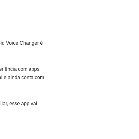
oid Voice Changer é
periência com apps
al e ainda conta com
iar, esse app vai