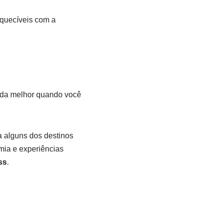
quecíveis com a
nda melhor quando você
a alguns dos destinos
ia e experiências
ss
.