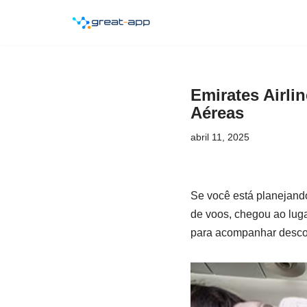
Pular
para
o
Emirates Airli
conteúdo
Aéreas
abril 11, 2025
Se você está planejand
de voos, chegou ao luga
para acompanhar descont