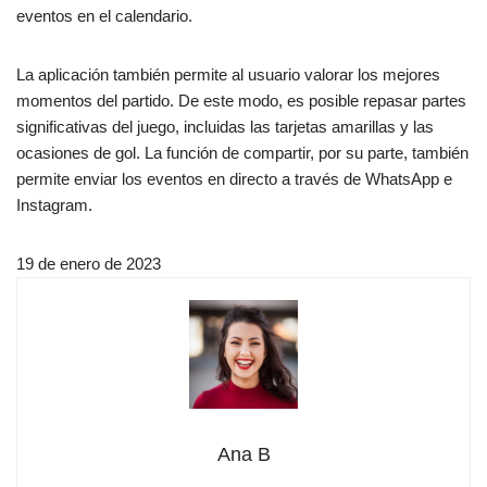
eventos en el calendario.
La aplicación también permite al usuario valorar los mejores
momentos del partido. De este modo, es posible repasar partes
significativas del juego, incluidas las tarjetas amarillas y las
ocasiones de gol. La función de compartir, por su parte, también
permite enviar los eventos en directo a través de WhatsApp e
Instagram.
19 de enero de 2023
Ana B