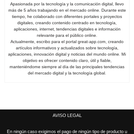
Apasionada por la tecnología y la comunicación digital, llevo
más de 5 años trabajando en el mercado online. Durante este
tiempo, he colaborado con diferentes portales y proyectos
digitales, creando contenido centrado en tecnología,
aplicaciones, internet, tendencias digitales e información
relevante para el público online.
Actualmente, escribo para el portal great-app.com, creando
artículos informativos y actualizados sobre tecnología,
aplicaciones, innovación digital y noticias del mundo online. Mi
objetivo es ofrecer contenido claro, útil y fiable,
manteniéndome siempre al día de las principales tendencias
del mercado digital y la tecnología global.
AVISO LEGAL
En ningún caso exigimos el pago de ningún tipo de producto u