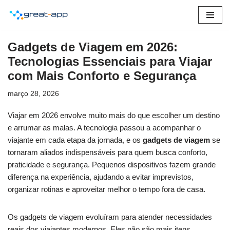
Pular
para
Gadgets de Viagem em 2026:
o
Tecnologias Essenciais para Viajar
conteúdo
com Mais Conforto e Segurança
março 28, 2026
Viajar em 2026 envolve muito mais do que escolher um destino
e arrumar as malas. A tecnologia passou a acompanhar o
viajante em cada etapa da jornada, e os
gadgets de viagem
se
tornaram aliados indispensáveis para quem busca conforto,
praticidade e segurança. Pequenos dispositivos fazem grande
diferença na experiência, ajudando a evitar imprevistos,
organizar rotinas e aproveitar melhor o tempo fora de casa.
Os gadgets de viagem evoluíram para atender necessidades
reais dos viajantes modernos. Eles não são mais itens