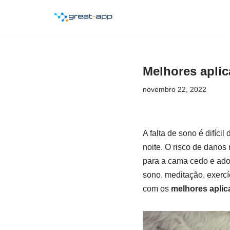
Pular
para
o
Melhores aplic
conteúdo
novembro 22, 2022
A falta de sono é difíci
noite. O risco de dano
para a cama cedo e ado
sono, meditação, exercíci
com os
melhores aplic