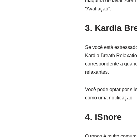
máquina de lavar. Além 
“Avaliação”.
3. Kardia Br
Se você está estressado
Kardia Breath Relaxatio
correspondente a quando
relaxantes.
Você pode optar por sil
como uma notificação.
4. iSnore
O ronco é muito comum 