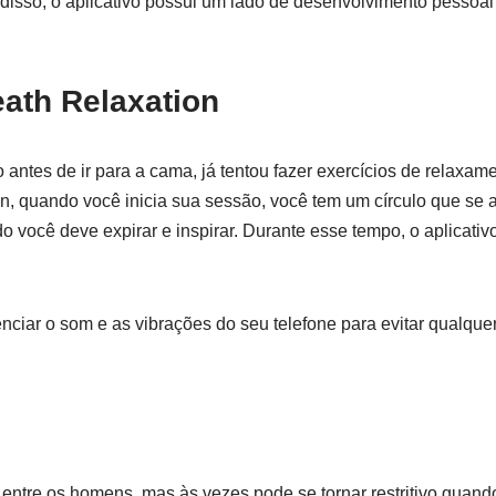
disso, o aplicativo possui um lado de desenvolvimento pessoa
eath Relaxation
 antes de ir para a cama, já tentou fazer exercícios de relaxam
n, quando você inicia sua sessão, você tem um círculo que se a
 você deve expirar e inspirar. Durante esse tempo, o aplicati
enciar o som e as vibrações do seu telefone para evitar qualque
entre os homens, mas às vezes pode se tornar restritivo quan