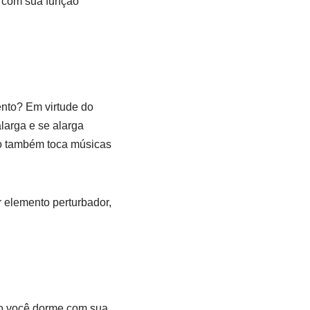
l com sua função
ento? Em virtude do
larga e se alarga
vo também toca músicas
r elemento perturbador,
do você dorme com sua