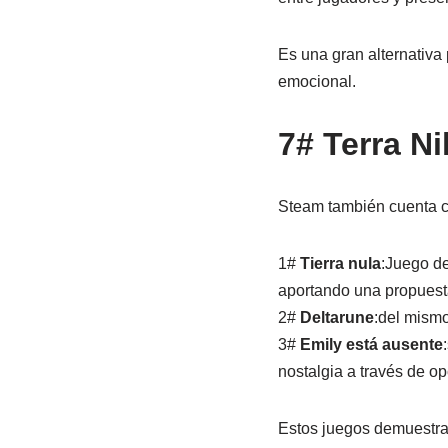
Es una gran alternativa
emocional.
7# Terra Ni
Steam también cuenta co
1#
Tierra nula
:Juego de
aportando una propuesta 
2#
Deltarune
:del mismo
3#
Emily está ausente
nostalgia a través de op
Estos juegos demuestra