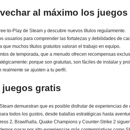
echar al máximo los juegos 
ree-to-Play de Steam y descubre nuevos títulos regularmente.
os usuarios para comprender las fortalezas y debilidades de ca
 que muchos títulos gratuitos valoran el trabajo en equipo.
ventos de temporada, que a menudo ofrecen recompensas exclus
ratégicamente: porque son gratuitas, son fáciles de instalar y pr
 realmente se ajusten a tu perfil.
 juegos gratis
 Steam demuestran que es posible disfrutar de experiencias de c
ra todos los gustos, desde batallas estratégicas hasta aventura
ess 2, Brawlhalla, Quake Champions y Counter-Strike 2 siguen
odemos pasar por alto experiencias más contemplativas como S