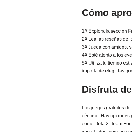
Cómo aprov
1# Explora la sección F
2# Lea las reseñas de l
3# Juega con amigos, ya
4# Esté atento a los e
5# Utiliza tu tiempo est
importante elegir las que
Disfruta de
Los juegos gratuitos de
céntimo. Hay opciones pa
como Dota 2, Team Fortr
importantes, pero no p