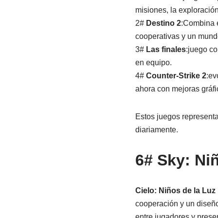
misiones, la exploració
2#
Destino 2
:Combina e
cooperativas y un mund
3#
Las finales
:juego co
en equipo.
4#
Counter-Strike 2
:ev
ahora con mejoras gráfic
Estos juegos representan
diariamente.
6# Sky: Ni
Cielo: Niños de la Luz
cooperación y un diseño 
entre jugadores y prese