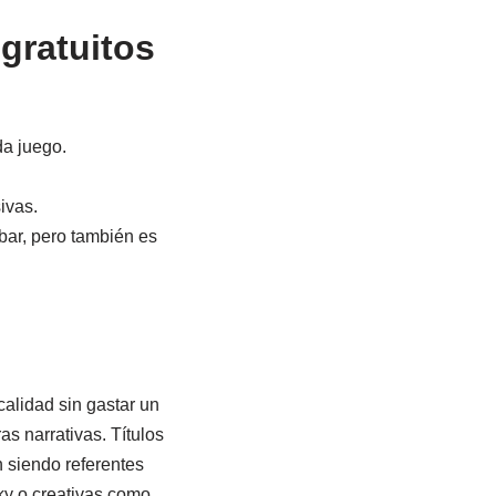
gratuitos
da juego.
ivas.
obar, pero también es
alidad sin gastar un
s narrativas. Títulos
 siendo referentes
ky o creativas como